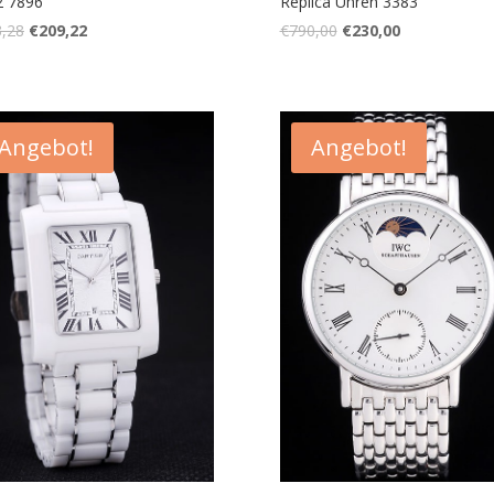
2 7896
Replica Uhren 3383
,28
€
209,22
€
790,00
€
230,00
Angebot!
Angebot!