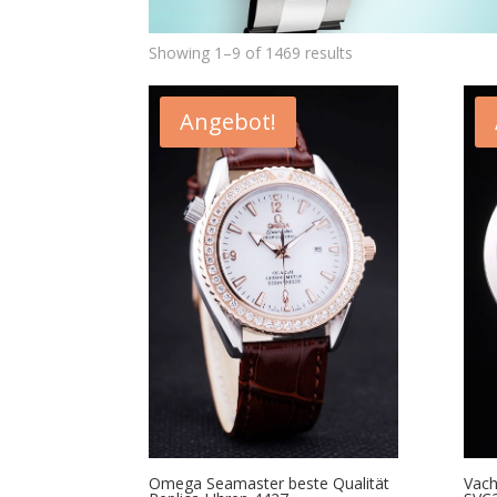
Showing 1–9 of 1469 results
Angebot!
Omega Seamaster beste Qualität
Vach