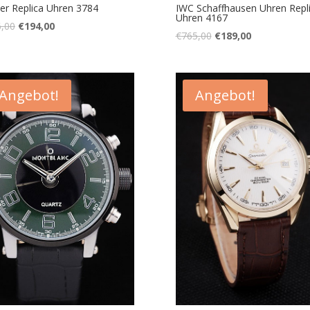
ier Replica Uhren 3784
IWC Schaffhausen Uhren Repl
Uhren 4167
,00
€
194,00
€
765,00
€
189,00
Angebot!
Angebot!