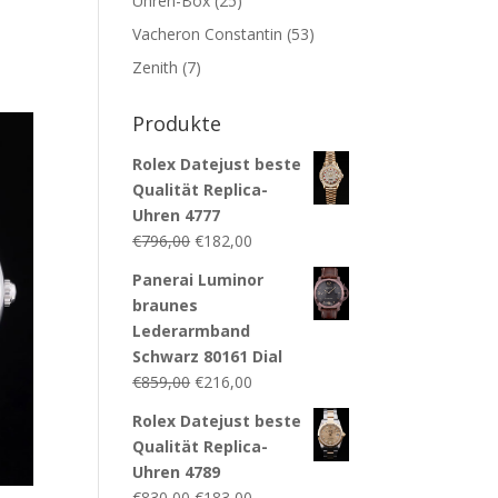
Uhren-Box
(25)
Vacheron Constantin
(53)
Zenith
(7)
Produkte
Rolex Datejust beste
Qualität Replica-
Uhren 4777
€
796,00
€
182,00
Panerai Luminor
braunes
Lederarmband
Schwarz 80161 Dial
€
859,00
€
216,00
Rolex Datejust beste
Qualität Replica-
Uhren 4789
€
830,00
€
183,00