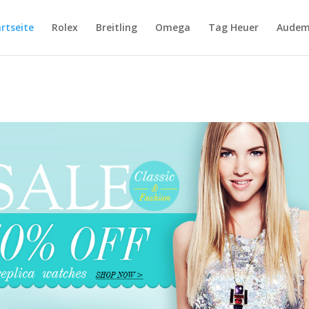
rtseite
Rolex
Breitling
Omega
Tag Heuer
Audem