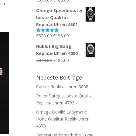
ica
Omega Speedmaster
beste Qualität
Replica-Uhren 4501
€
830,00
€
193,00
Bewertet mit
5.00
von 5
Hublot Big Bang
Replica-Uhren 4090
€
848,00
€
185,00
Neueste Beiträge
Cartier Replica Uhren 3808
Rolex Datejust beste Qualität
Replica-Uhren 4793
Omega DeVille Ladymatic
Hohe Qualität Replik-Uhren
4370
Panerai Radiomir hohe Kopie