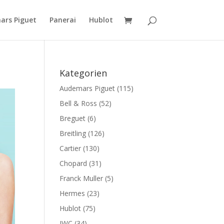
ars Piguet
Panerai
Hublot
Kategorien
Audemars Piguet
(115)
Bell & Ross
(52)
Breguet
(6)
Breitling
(126)
Cartier
(130)
Chopard
(31)
Franck Muller
(5)
Hermes
(23)
Hublot
(75)
IWC
(34)