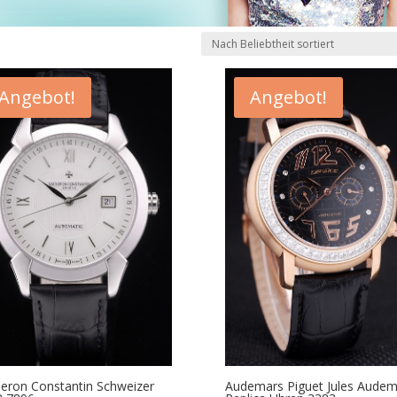
Angebot!
Angebot!
eron Constantin Schweizer
Audemars Piguet Jules Audem