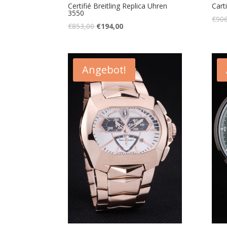
Certifié Breitling Replica Uhren
Cart
3550
€
906
€
853,00
€
194,00
Angebot!